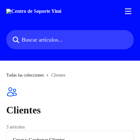
Ir al contenido principal
Buscar artículos...
Todas las colecciones
Clientes
Clientes
3 artículos
Crear y Gestionar Clientes